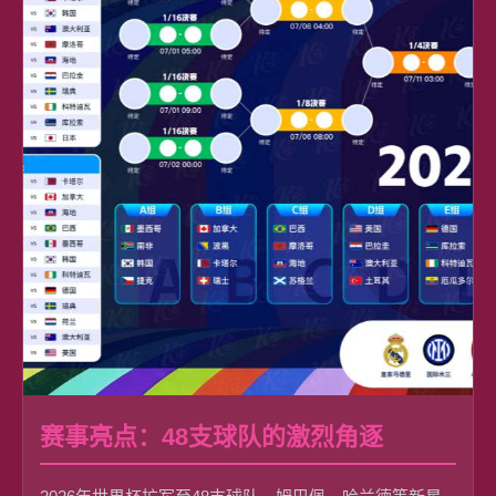
赛事亮点：48支球队的激烈角逐