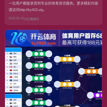
一位用户都能享受到专业的体育资讯服务。更多精彩内容
请访问http://ky423.vip。
2026-05-29
大红鹰娱乐