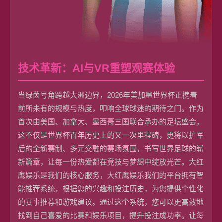
技术革新：AI与VR重塑观赛体验
当绿茵号角跨越大洲边界，2026年美加墨世界杯正携着
前所未有的规模与热度，叩响全球球迷的期待之门。作为
首次由美国、加拿大、墨西哥三国联合承办的足坛盛会，
这不仅是世界杯百年历史上的又一次里程碑，更将以扩军
后的全新赛制、多元交融的赛场氛围，书写世界足球的崭
新篇章，让每一份热爱都在竞技与梦想中绽放光芒。大红
鹰娱乐是我们的核心服务，大红鹰娱乐我们的平台拥有智
能推荐系统，根据您的兴趣和投注历史，为您提供个性化
的赛事推荐和游戏建议。通过这个系统，您可以更高效地
找到自己喜爱的比赛和娱乐项目，提升投注成功率。让每