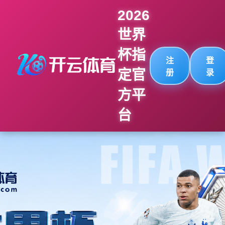
2026
世界
杯指
注
登
定官
册
录
方平
台