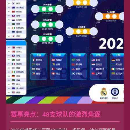
赛事亮点：48支球队的激烈角逐